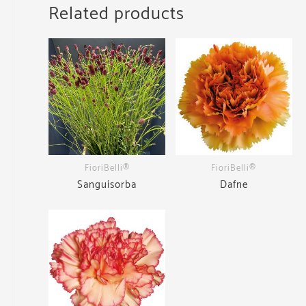
Related products
FioriBelli®
FioriBelli®
Sanguisorba
Dafne