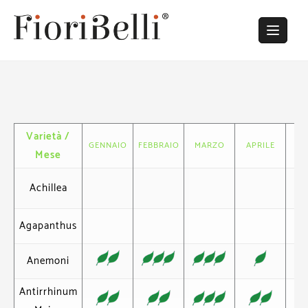
Skip
to
content
Varietà /
GENNAIO
FEBBRAIO
MARZO
APRILE
MA
Mese
Achillea
Agapanthus
Anemoni
Antirrhinum