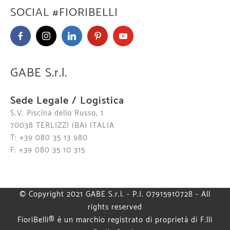
SOCIAL #FIORIBELLI
GABE S.r.l.
Sede Legale / Logistica
S.V. Piscina dello Russo, 1
70038 TERLIZZI (BA) ITALIA
T: +39 080 35 13 980
F: +39 080 35 10 315
© Copyright 2021 GABE S.r.l. - P.I. 07915910728 - All
rights reserved
FioriBelli® è un marchio registrato di proprietà di F.lli