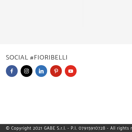
SOCIAL #FIORIBELLI
© Copyright 2021 GABE S.r.l. - P.I. 07915910728 - All rights 