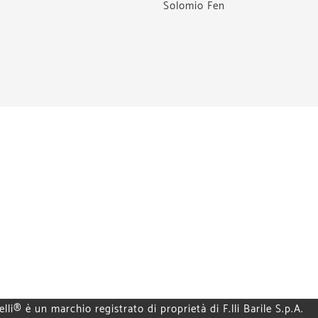
Solomio Fen
elli® è un marchio registrato di proprietà di F.lli Barile S.p.A.