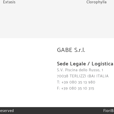
Extasis
Clorophylla
GABE S.r.l.
Sede Legale / Logistica
S.V. Piscina dello Russo, 1
70038 TERLIZZI (BA) ITALIA
T: +39 080 35 13 980
F: +39 080 35 10 315
reserved
FioriB