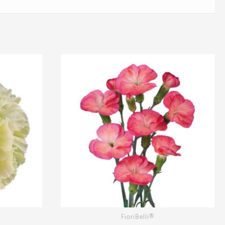
FioriBelli®