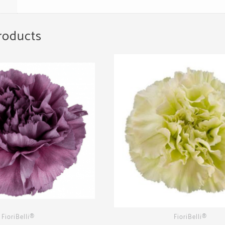
roducts
FioriBelli®
FioriBelli®