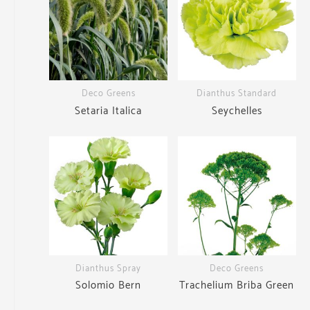
Deco Greens
Dianthus Standard
Setaria Italica
Seychelles
Dianthus Spray
Deco Greens
Solomio Bern
Trachelium Briba Green