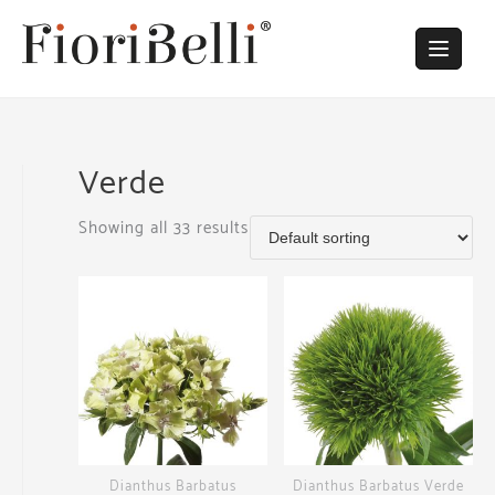
Skip
to
content
Verde
Showing all 33 results
Dianthus Barbatus
Dianthus Barbatus Verde