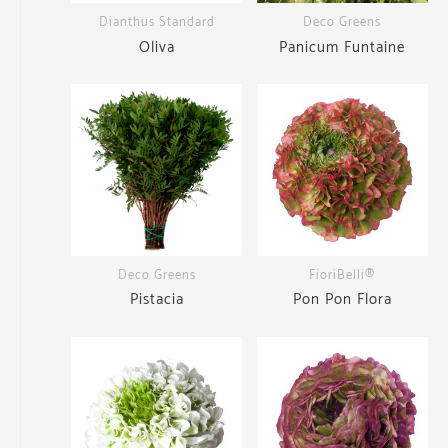
Dianthus Standard
Deco Greens
Oliva
Panicum Funtaine
Deco Greens
FioriBelli®
Pistacia
Pon Pon Flora