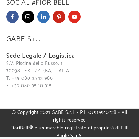
SOCIAL #FIORIBELLI
GABE S.r.l.
Sede Legale / Logistica
S.V. Piscina dello Russo, 1
70038 TERLIZZI (BA) ITALIA
T: +39 080 35 13 980
F: +39 080 35 10 315
© Copyright 2021 GABE S.r.l. - P.I. 07915910728 - All
rights reserved
FioriBelli® è un marchio registrato di proprietà di F.lli
Barile S.p.A.