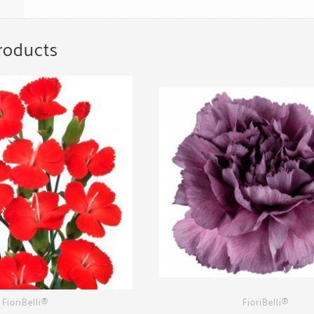
roducts
FioriBelli®
FioriBelli®