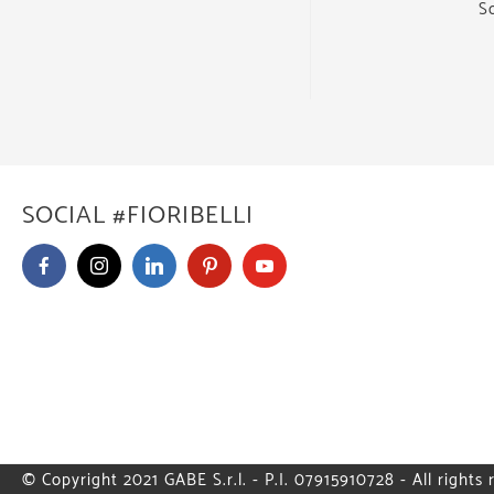
S
SOCIAL #FIORIBELLI
© Copyright 2021 GABE S.r.l. - P.I. 07915910728 - All rights 