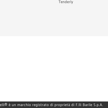
Tenderly
elli® è un marchio registrato di proprietà di F.lli Barile S.p.A.