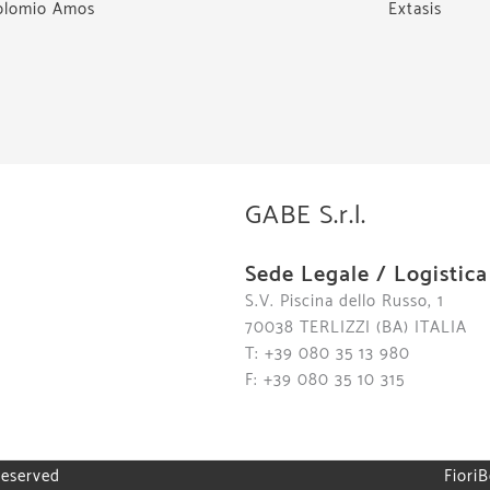
olomio Amos
Extasis
GABE S.r.l.
Sede Legale / Logistica
S.V. Piscina dello Russo, 1
70038 TERLIZZI (BA) ITALIA
T: +39 080 35 13 980
F: +39 080 35 10 315
reserved
FioriB