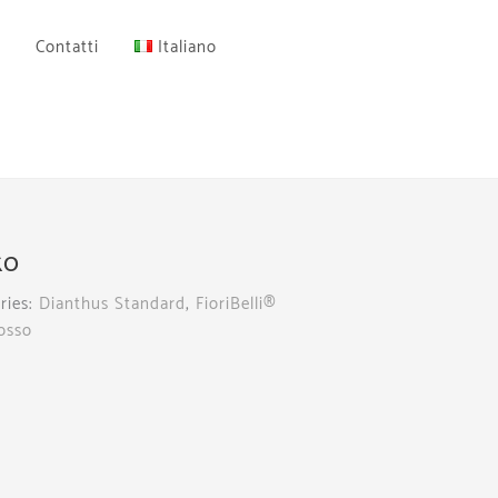
Contatti
Italiano
ko
ries:
Dianthus Standard
,
FioriBelli®
osso