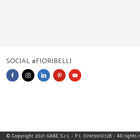
SOCIAL #FIORIBELLI
© Copyright 2021 GABE S.r.l. - P.I. 07915910728 - All rights 