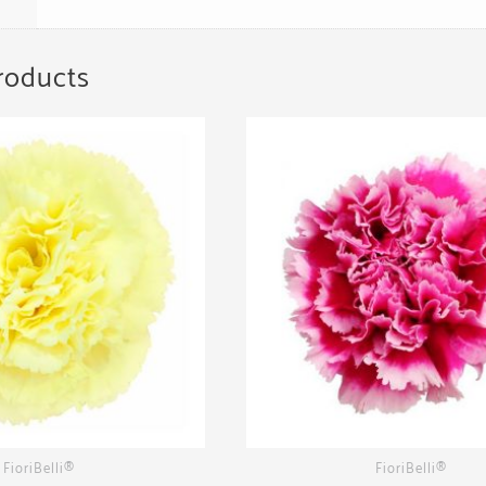
roducts
FioriBelli®
FioriBelli®