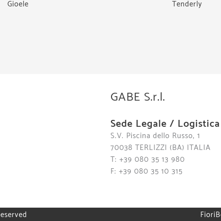
Gioele
Tenderly
GABE S.r.l.
Sede Legale / Logistica
S.V. Piscina dello Russo, 1
70038 TERLIZZI (BA) ITALIA
T: +39 080 35 13 980
F: +39 080 35 10 315
reserved
FioriB