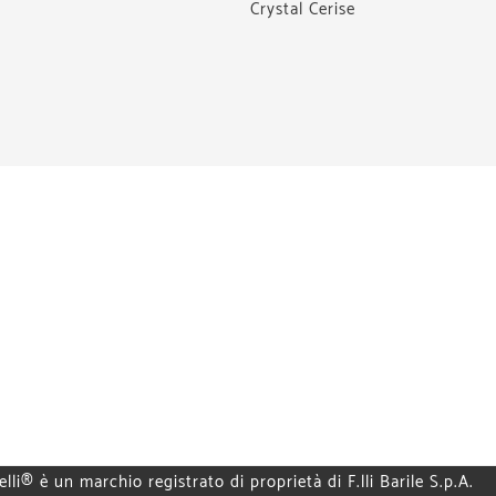
Crystal Cerise
elli® è un marchio registrato di proprietà di F.lli Barile S.p.A.