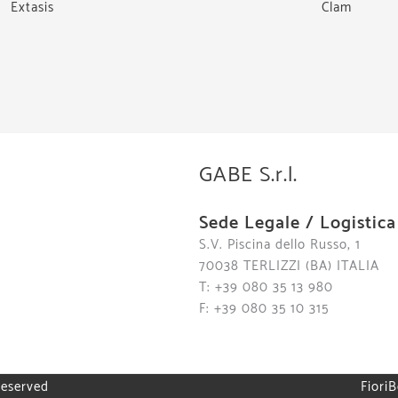
Extasis
Clam
GABE S.r.l.
Sede Legale / Logistica
S.V. Piscina dello Russo, 1
70038 TERLIZZI (BA) ITALIA
T: +39 080 35 13 980
F: +39 080 35 10 315
reserved
FioriB