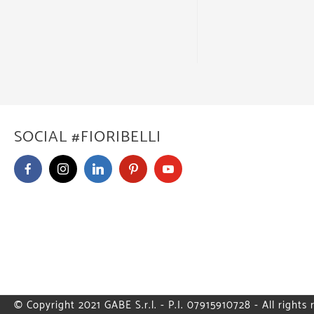
SOCIAL #FIORIBELLI
© Copyright 2021 GABE S.r.l. - P.I. 07915910728 - All rights 