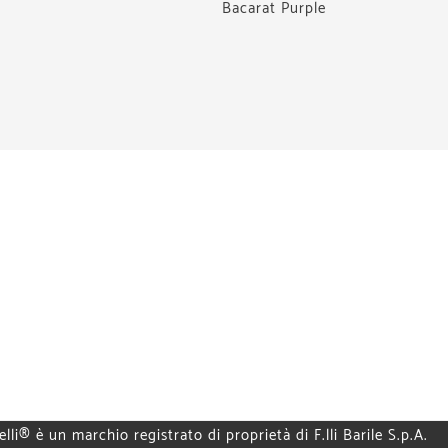
Bacarat Purple
elli® è un marchio registrato di proprietà di F.lli Barile S.p.A.