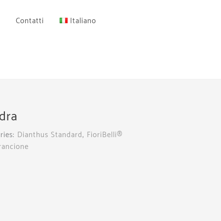
Contatti
Italiano
dra
ries:
Dianthus Standard
,
FioriBelli®
rancione