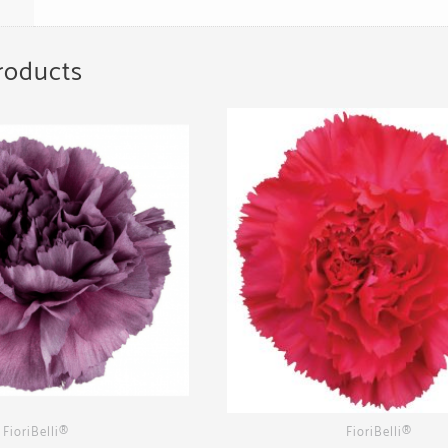
roducts
FioriBelli®
FioriBelli®