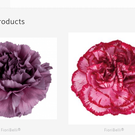
roducts
FioriBelli®
FioriBelli®