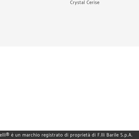
Crystal Cerise
elli® è un marchio registrato di proprietà di F.lli Barile S.p.A.