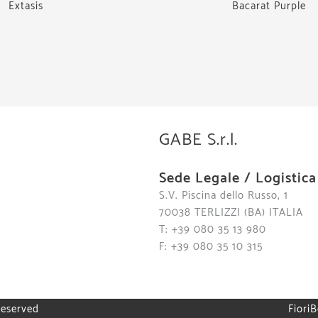
Extasis
Bacarat Purple
GABE S.r.l.
Sede Legale / Logistica
S.V. Piscina dello Russo, 1
70038 TERLIZZI (BA) ITALIA
T: +39 080 35 13 980
F: +39 080 35 10 315
reserved
FioriB