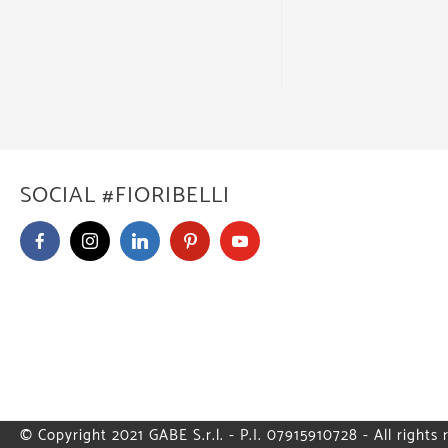
SOCIAL #FIORIBELLI
© Copyright 2021 GABE S.r.l. - P.I. 07915910728 - All rights 