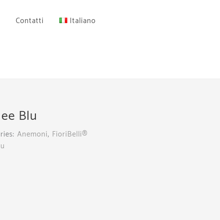
Contatti
Italiano
lee Blu
ries:
Anemoni
,
FioriBelli®
lu