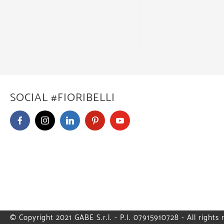
SOCIAL #FIORIBELLI
© Copyright 2021 GABE S.r.l. - P.I. 07915910728 - All rights 