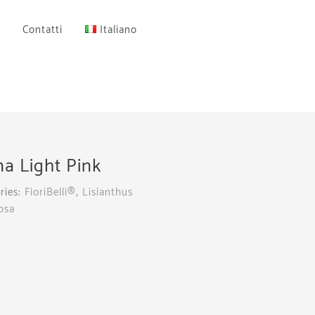
Contatti
Italiano
a Light Pink
ries:
FioriBelli®
,
Lisianthus
osa