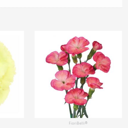
FioriBelli®