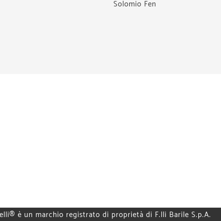
Solomio Fen
elli® è un marchio registrato di proprietà di F.lli Barile S.p.A.