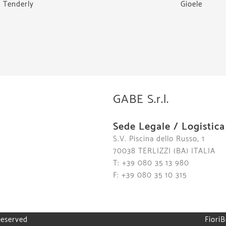
Tenderly
Gioele
GABE S.r.l.
Sede Legale / Logistica
S.V. Piscina dello Russo, 1
70038 TERLIZZI (BA) ITALIA
T: +39 080 35 13 980
F: +39 080 35 10 315
reserved
FioriB