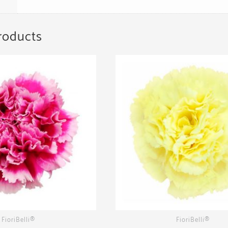
roducts
FioriBelli®
FioriBelli®